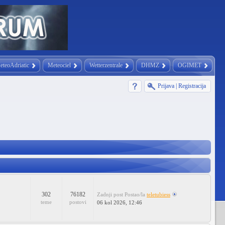
eteoAdriatic
Meteociel
Wetterzentrale
DHMZ
OGIMET
Prijava
|
Registracija
302
76182
Zadnji post
Postao/la
teletubiess
teme
postovi
06 kol 2026, 12:46