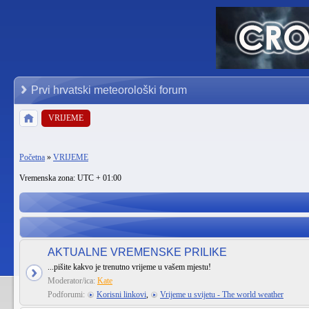
Prvi hrvatski meteorološki forum
VRIJEME
Početna
»
VRIJEME
Vremenska zona: UTC + 01:00
AKTUALNE VREMENSKE PRILIKE
...pišite kakvo je trenutno vrijeme u vašem mjestu!
Moderator/ica:
Kate
Podforumi:
Korisni linkovi
,
Vrijeme u svijetu - The world weather