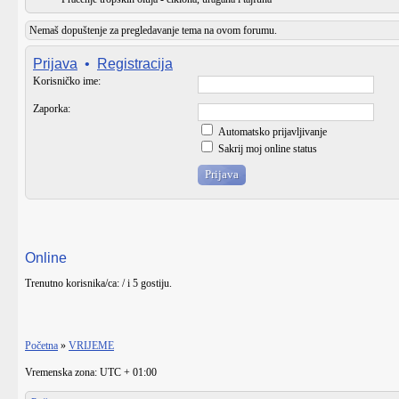
Nemaš dopuštenje za pregledavanje tema na ovom forumu.
Prijava
•
Registracija
Korisničko ime:
Zaporka:
Automatsko prijavljivanje
Sakrij moj online status
Online
Trenutno korisnika/ca: / i 5 gostiju.
Početna
»
VRIJEME
Vremenska zona: UTC + 01:00