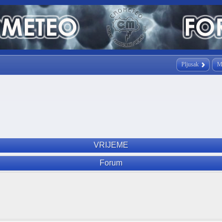
Pljusak
M
VRIJEME
Forum