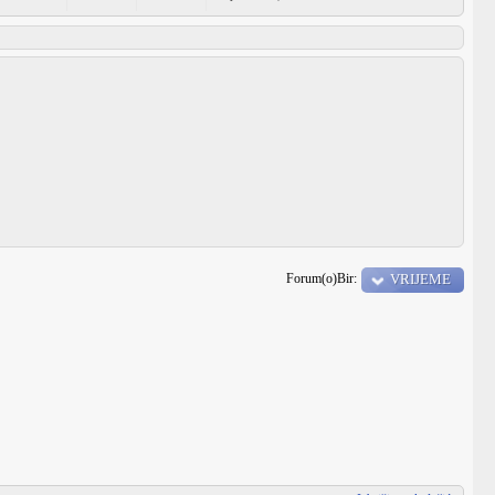
Forum(o)Bir:
VRIJEME