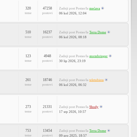
320
47258
Zadnji post
Postao/la
mećava
teme
postovi
06 kol 2026, 12:04
510
16237
Zadnji post
Postao/la
Terra Dome
teme
postovi
06 kol 2026, 08:18
123
4948
Zadnji post
Postao/la
stormbringer
teme
postovi
30 lip 2026, 23:19
261
18746
Zadnji post
Postao/la
teletubiess
teme
postovi
06 kol 2026, 06:32
273
21331
Zadnji post
Postao/la
Shody
teme
postovi
17 srp 2026, 10:57
753
13454
Zadnji post
Postao/la
Terra Dome
teme
postovi
09 pro 2025, 18:57