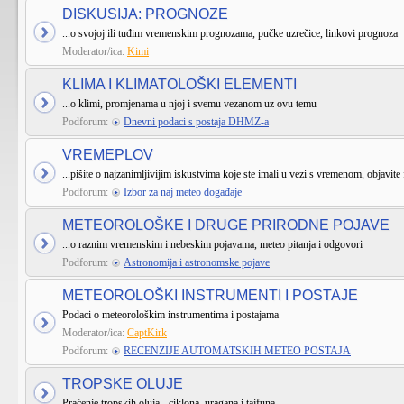
DISKUSIJA: PROGNOZE
...o svojoj ili tuđim vremenskim prognozama, pučke uzrečice, linkovi prognoza
Moderator/ica:
Kimi
KLIMA I KLIMATOLOŠKI ELEMENTI
...o klimi, promjenama u njoj i svemu vezanom uz ovu temu
Podforum:
Dnevni podaci s postaja DHMZ-a
VREMEPLOV
...pišite o najzanimljivijim iskustvima koje ste imali u vezi s vremenom, objavite 
Podforum:
Izbor za naj meteo događaje
METEOROLOŠKE I DRUGE PRIRODNE POJAVE
...o raznim vremenskim i nebeskim pojavama, meteo pitanja i odgovori
Podforum:
Astronomija i astronomske pojave
METEOROLOŠKI INSTRUMENTI I POSTAJE
Podaci o meteorološkim instrumentima i postajama
Moderator/ica:
CaptKirk
Podforum:
RECENZIJE AUTOMATSKIH METEO POSTAJA
TROPSKE OLUJE
Praćenje tropskih oluja - ciklona, uragana i tajfuna