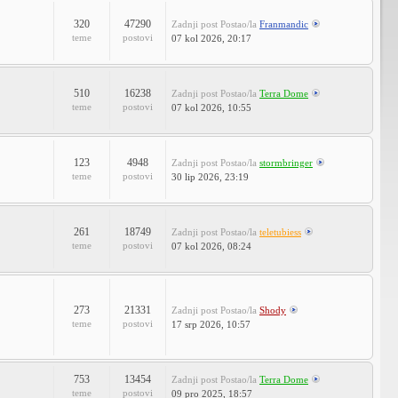
320
47290
Zadnji post
Postao/la
Franmandic
teme
postovi
07 kol 2026, 20:17
510
16238
Zadnji post
Postao/la
Terra Dome
teme
postovi
07 kol 2026, 10:55
123
4948
Zadnji post
Postao/la
stormbringer
teme
postovi
30 lip 2026, 23:19
261
18749
Zadnji post
Postao/la
teletubiess
teme
postovi
07 kol 2026, 08:24
273
21331
Zadnji post
Postao/la
Shody
teme
postovi
17 srp 2026, 10:57
753
13454
Zadnji post
Postao/la
Terra Dome
teme
postovi
09 pro 2025, 18:57