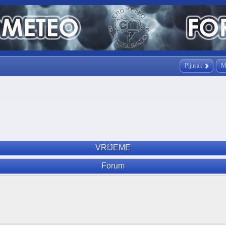
Pljusak
M
VRIJEME
Forum