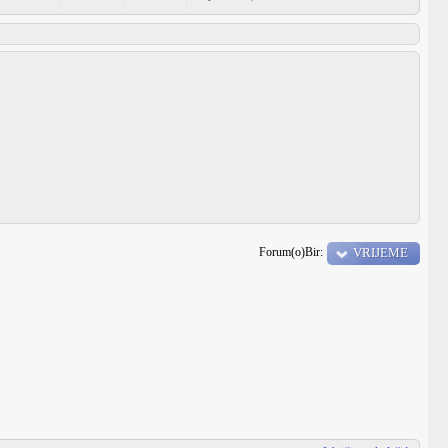
Forum(o)Bir:
VRIJEME