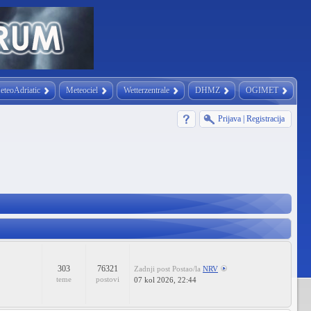
eteoAdriatic
Meteociel
Wetterzentrale
DHMZ
OGIMET
Prijava
|
Registracija
303
76321
Zadnji post
Postao/la
NRV
teme
postovi
07 kol 2026, 22:44