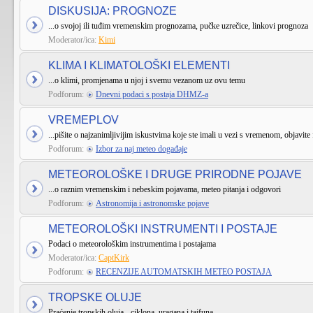
DISKUSIJA: PROGNOZE
...o svojoj ili tuđim vremenskim prognozama, pučke uzrečice, linkovi prognoza
Moderator/ica:
Kimi
KLIMA I KLIMATOLOŠKI ELEMENTI
...o klimi, promjenama u njoj i svemu vezanom uz ovu temu
Podforum:
Dnevni podaci s postaja DHMZ-a
VREMEPLOV
...pišite o najzanimljivijim iskustvima koje ste imali u vezi s vremenom, objavite 
Podforum:
Izbor za naj meteo događaje
METEOROLOŠKE I DRUGE PRIRODNE POJAVE
...o raznim vremenskim i nebeskim pojavama, meteo pitanja i odgovori
Podforum:
Astronomija i astronomske pojave
METEOROLOŠKI INSTRUMENTI I POSTAJE
Podaci o meteorološkim instrumentima i postajama
Moderator/ica:
CaptKirk
Podforum:
RECENZIJE AUTOMATSKIH METEO POSTAJA
TROPSKE OLUJE
Praćenje tropskih oluja - ciklona, uragana i tajfuna