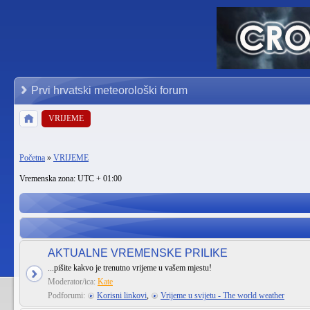
Prvi hrvatski meteorološki forum
VRIJEME
Početna
»
VRIJEME
Vremenska zona: UTC + 01:00
AKTUALNE VREMENSKE PRILIKE
...pišite kakvo je trenutno vrijeme u vašem mjestu!
Moderator/ica:
Kate
Podforumi:
Korisni linkovi
,
Vrijeme u svijetu - The world weather