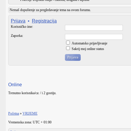
Nemaš dopuštenje za pregledavanje tema na ovom forumu.
Prijava
•
Registracija
Korisničko ime:
Zaporka:
Automatsko prijavljivanje
Sakrij moj online status
Online
Trenutno korisnika/ca: / i 2 gostiju.
Početna
»
VRIJEME
Vremenska zona: UTC + 01:00