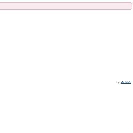
by
Multitex
.