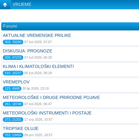
VRIJEME
Forumi
AKTUALNE VREMENSKE PRILIKE
303, 76250
07 kol 2026, 07:07
DISKUSIJA: PROGNOZE
320, 47276
07 kol 2026, 06:28
KLIMA I KLIMATOLOŠKI ELEMENTI
510, 16237
06 kol 2026, 08:18
VREMEPLOV
123, 4948
30 lip 2026, 23:19
METEOROLOŠKE I DRUGE PRIRODNE POJAVE
261, 18748
07 kol 2026, 06:47
METEOROLOŠKI INSTRUMENTI I POSTAJE
273, 21331
17 srp 2026, 10:57
TROPSKE OLUJE
753, 13454
09 pro 2025, 18:57