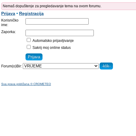
Nemaš dopuštenje za pregledavanje tema na ovom forumu.
Prijava
•
Registracija
Korisničko
ime:
Zaporka:
Automatsko prijavljivanje
Sakrij moj online status
Forum(o)Bir:
Sva prava pridržana © CROMETEO