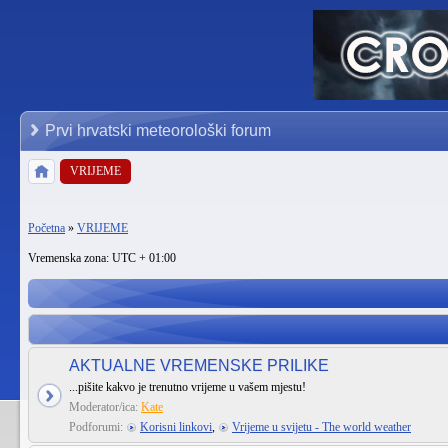
Prvi hrvatski meteorološki forum
VRIJEME
Početna
»
VRIJEME
Vremenska zona: UTC + 01:00
AKTUALNE VREMENSKE PRILIKE
...pišite kakvo je trenutno vrijeme u vašem mjestu!
Moderator/ica:
Kate
Podforumi:
Korisni linkovi
,
Vrijeme u svijetu - The world weather