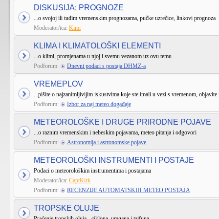
DISKUSIJA: PROGNOZE
...o svojoj ili tuđim vremenskim prognozama, pučke uzrečice, linkovi prognoza
Moderator/ica:
Kimi
KLIMA I KLIMATOLOŠKI ELEMENTI
...o klimi, promjenama u njoj i svemu vezanom uz ovu temu
Podforum:
Dnevni podaci s postaja DHMZ-a
VREMEPLOV
...pišite o najzanimljivijim iskustvima koje ste imali u vezi s vremenom, objavite 
Podforum:
Izbor za naj meteo događaje
METEOROLOŠKE I DRUGE PRIRODNE POJAVE
...o raznim vremenskim i nebeskim pojavama, meteo pitanja i odgovori
Podforum:
Astronomija i astronomske pojave
METEOROLOŠKI INSTRUMENTI I POSTAJE
Podaci o meteorološkim instrumentima i postajama
Moderator/ica:
CaptKirk
Podforum:
RECENZIJE AUTOMATSKIH METEO POSTAJA
TROPSKE OLUJE
Praćenje tropskih oluja - ciklona, uragana i tajfuna