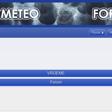
Pljusak
M
VRIJEME
Forum