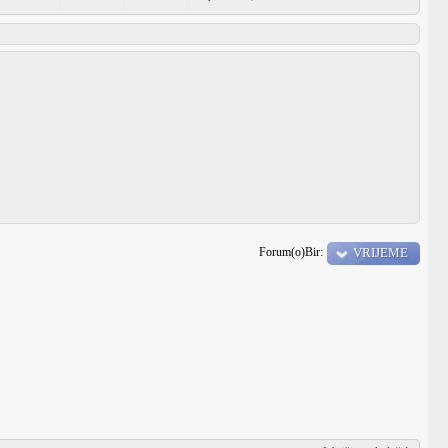
Forum(o)Bir:
VRIJEME