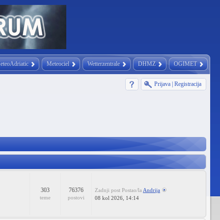
eteoAdriatic
Meteociel
Wetterzentrale
DHMZ
OGIMET
Prijava
|
Registracija
303
76376
Zadnji post
Postao/la
Andrija
teme
postovi
08 kol 2026, 14:14