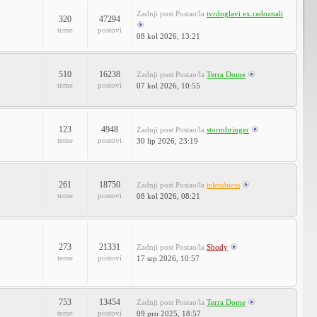
Zadnji post
Postao/la
tvrdoglavi ex.radoznali
320
47294
teme
postovi
08 kol 2026, 13:21
510
16238
Zadnji post
Postao/la
Terra Dome
teme
postovi
07 kol 2026, 10:55
123
4948
Zadnji post
Postao/la
stormbringer
teme
postovi
30 lip 2026, 23:19
261
18750
Zadnji post
Postao/la
teletubiess
teme
postovi
08 kol 2026, 08:21
273
21331
Zadnji post
Postao/la
Shody
teme
postovi
17 srp 2026, 10:57
753
13454
Zadnji post
Postao/la
Terra Dome
teme
postovi
09 pro 2025, 18:57