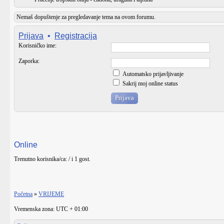
Nemaš dopuštenje za pregledavanje tema na ovom forumu.
Prijava
•
Registracija
Korisničko ime:
Zaporka:
Automatsko prijavljivanje
Sakrij moj online status
Online
Trenutno korisnika/ca: / i 1 gost.
Početna
»
VRIJEME
Vremenska zona: UTC + 01:00