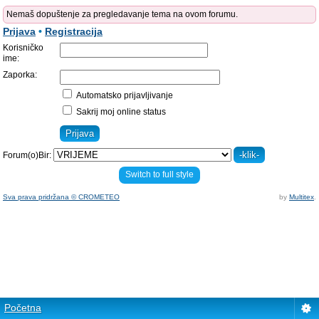
Nemaš dopuštenje za pregledavanje tema na ovom forumu.
Prijava
•
Registracija
Korisničko
ime:
Zaporka:
Automatsko prijavljivanje
Sakrij moj online status
Forum(o)Bir:
Switch to full style
Sva prava pridržana © CROMETEO
by
Multitex
.
Početna