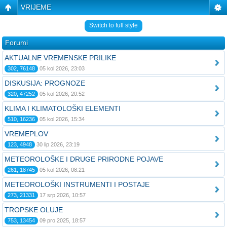
VRIJEME
Switch to full style
Forumi
AKTUALNE VREMENSKE PRILIKE
302, 76148
05 kol 2026, 23:03
DISKUSIJA: PROGNOZE
320, 47252
05 kol 2026, 20:52
KLIMA I KLIMATOLOŠKI ELEMENTI
510, 16236
05 kol 2026, 15:34
VREMEPLOV
123, 4948
30 lip 2026, 23:19
METEOROLOŠKE I DRUGE PRIRODNE POJAVE
261, 18745
05 kol 2026, 08:21
METEOROLOŠKI INSTRUMENTI I POSTAJE
273, 21331
17 srp 2026, 10:57
TROPSKE OLUJE
753, 13454
09 pro 2025, 18:57