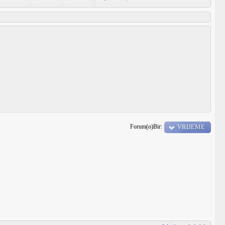
Forum(o)Bir:
VRIJEME