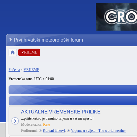
Prvi hrvatski meteorološki forum
VRIJEME
Početna
»
VRIJEME
Vremenska zona: UTC + 01:00
AKTUALNE VREMENSKE PRILIKE
...pišite kakvo je trenutno vrijeme u vašem mjestu!
Moderator/ica:
Kate
Podforumi:
Korisni linkovi
,
Vrijeme u svijetu - The world weather