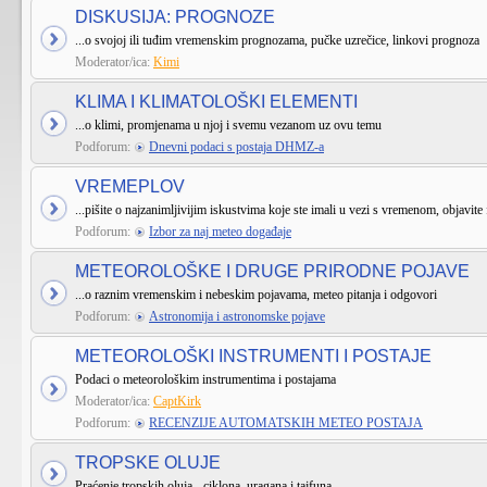
DISKUSIJA: PROGNOZE
...o svojoj ili tuđim vremenskim prognozama, pučke uzrečice, linkovi prognoza
Moderator/ica:
Kimi
KLIMA I KLIMATOLOŠKI ELEMENTI
...o klimi, promjenama u njoj i svemu vezanom uz ovu temu
Podforum:
Dnevni podaci s postaja DHMZ-a
VREMEPLOV
...pišite o najzanimljivijim iskustvima koje ste imali u vezi s vremenom, objavite 
Podforum:
Izbor za naj meteo događaje
METEOROLOŠKE I DRUGE PRIRODNE POJAVE
...o raznim vremenskim i nebeskim pojavama, meteo pitanja i odgovori
Podforum:
Astronomija i astronomske pojave
METEOROLOŠKI INSTRUMENTI I POSTAJE
Podaci o meteorološkim instrumentima i postajama
Moderator/ica:
CaptKirk
Podforum:
RECENZIJE AUTOMATSKIH METEO POSTAJA
TROPSKE OLUJE
Praćenje tropskih oluja - ciklona, uragana i tajfuna