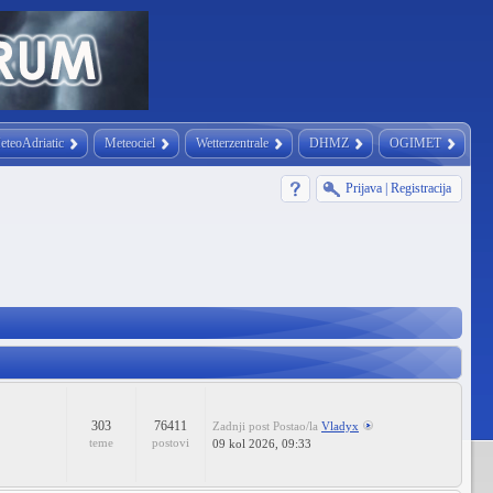
eteoAdriatic
Meteociel
Wetterzentrale
DHMZ
OGIMET
Prijava
|
Registracija
303
76411
Zadnji post
Postao/la
Vladyx
teme
postovi
09 kol 2026, 09:33