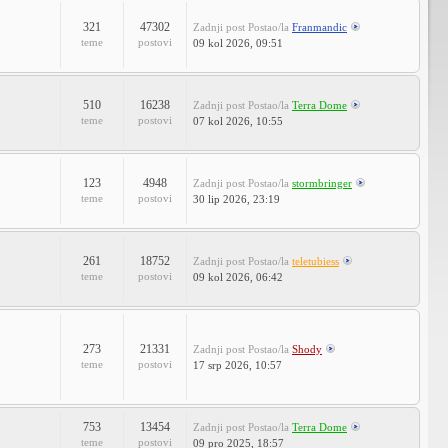
321
47302
Zadnji post
Postao/la
Franmandic
teme
postovi
09 kol 2026, 09:51
510
16238
Zadnji post
Postao/la
Terra Dome
teme
postovi
07 kol 2026, 10:55
123
4948
Zadnji post
Postao/la
stormbringer
teme
postovi
30 lip 2026, 23:19
261
18752
Zadnji post
Postao/la
teletubiess
teme
postovi
09 kol 2026, 06:42
273
21331
Zadnji post
Postao/la
Shody
teme
postovi
17 srp 2026, 10:57
753
13454
Zadnji post
Postao/la
Terra Dome
teme
postovi
09 pro 2025, 18:57