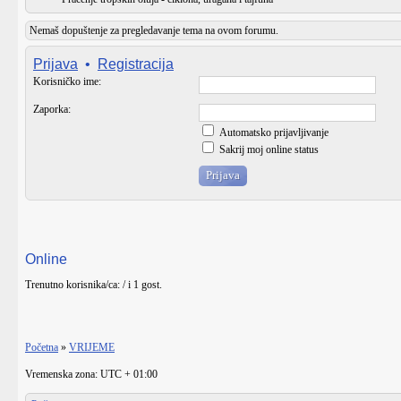
Nemaš dopuštenje za pregledavanje tema na ovom forumu.
Prijava
•
Registracija
Korisničko ime:
Zaporka:
Automatsko prijavljivanje
Sakrij moj online status
Online
Trenutno korisnika/ca: / i 1 gost.
Početna
»
VRIJEME
Vremenska zona: UTC + 01:00