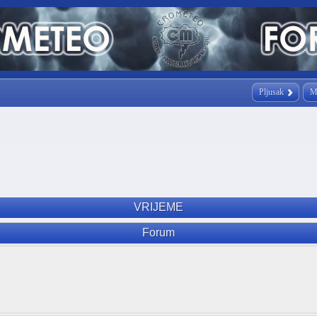
Pljusak
M
VRIJEME
Forum