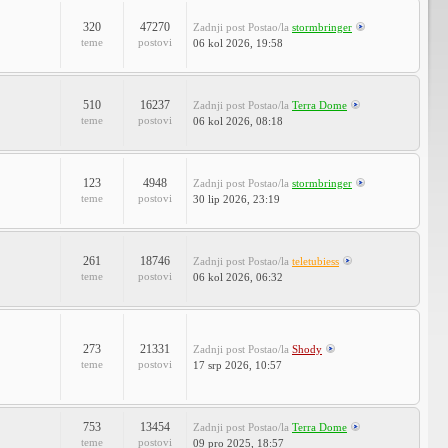
320
47270
Zadnji post
Postao/la
stormbringer
teme
postovi
06 kol 2026, 19:58
510
16237
Zadnji post
Postao/la
Terra Dome
teme
postovi
06 kol 2026, 08:18
123
4948
Zadnji post
Postao/la
stormbringer
teme
postovi
30 lip 2026, 23:19
261
18746
Zadnji post
Postao/la
teletubiess
teme
postovi
06 kol 2026, 06:32
273
21331
Zadnji post
Postao/la
Shody
teme
postovi
17 srp 2026, 10:57
753
13454
Zadnji post
Postao/la
Terra Dome
teme
postovi
09 pro 2025, 18:57