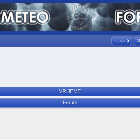
Pljusak
M
VRIJEME
Forum