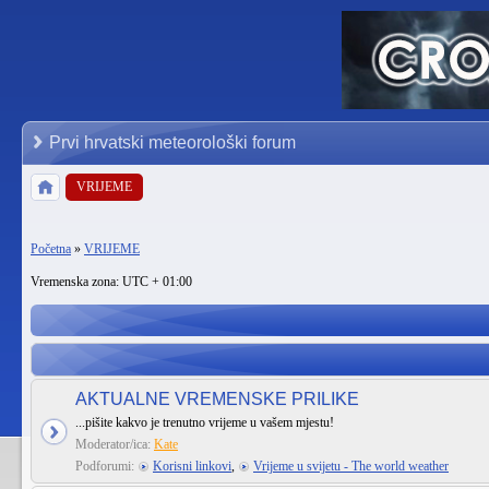
Prvi hrvatski meteorološki forum
VRIJEME
Početna
»
VRIJEME
Vremenska zona: UTC + 01:00
AKTUALNE VREMENSKE PRILIKE
...pišite kakvo je trenutno vrijeme u vašem mjestu!
Moderator/ica:
Kate
Podforumi:
Korisni linkovi
,
Vrijeme u svijetu - The world weather