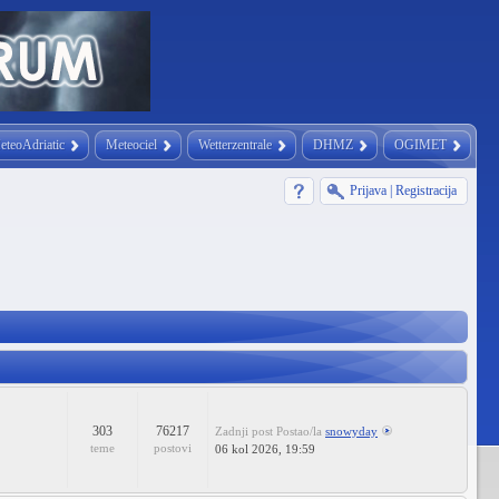
eteoAdriatic
Meteociel
Wetterzentrale
DHMZ
OGIMET
Prijava
|
Registracija
303
76217
Zadnji post
Postao/la
snowyday
teme
postovi
06 kol 2026, 19:59