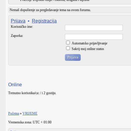
Nemaš dopuštenje za pregledavanje tema na ovom forumu.
Prijava
•
Registracija
Korisničko ime:
Zaporka:
Automatsko prijavljivanje
Sakrij moj online status
Online
Trenutno korisnika/ca: / i 2 gostiju.
Početna
»
VRIJEME
Vremenska zona: UTC + 01:00