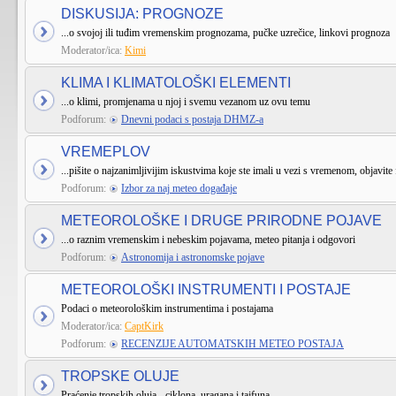
DISKUSIJA: PROGNOZE
...o svojoj ili tuđim vremenskim prognozama, pučke uzrečice, linkovi prognoza
Moderator/ica:
Kimi
KLIMA I KLIMATOLOŠKI ELEMENTI
...o klimi, promjenama u njoj i svemu vezanom uz ovu temu
Podforum:
Dnevni podaci s postaja DHMZ-a
VREMEPLOV
...pišite o najzanimljivijim iskustvima koje ste imali u vezi s vremenom, objavite 
Podforum:
Izbor za naj meteo događaje
METEOROLOŠKE I DRUGE PRIRODNE POJAVE
...o raznim vremenskim i nebeskim pojavama, meteo pitanja i odgovori
Podforum:
Astronomija i astronomske pojave
METEOROLOŠKI INSTRUMENTI I POSTAJE
Podaci o meteorološkim instrumentima i postajama
Moderator/ica:
CaptKirk
Podforum:
RECENZIJE AUTOMATSKIH METEO POSTAJA
TROPSKE OLUJE
Praćenje tropskih oluja - ciklona, uragana i tajfuna