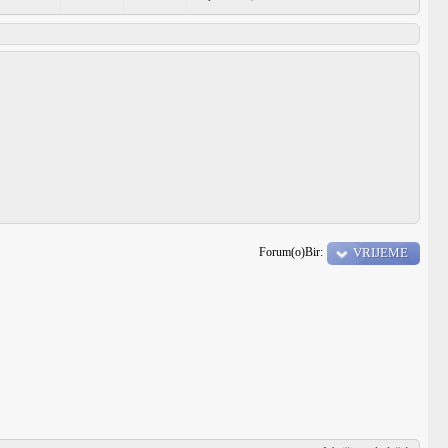
Forum(o)Bir:
VRIJEME