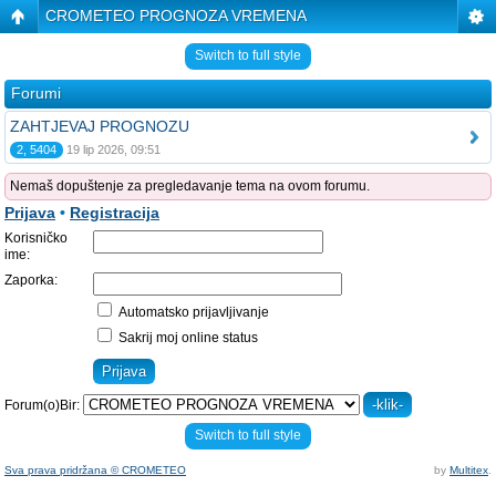
CROMETEO PROGNOZA VREMENA
Switch to full style
Forumi
ZAHTJEVAJ PROGNOZU
2, 5404
19 lip 2026, 09:51
Nemaš dopuštenje za pregledavanje tema na ovom forumu.
Prijava
•
Registracija
Korisničko
ime:
Zaporka:
Automatsko prijavljivanje
Sakrij moj online status
Forum(o)Bir:
Switch to full style
Sva prava pridržana © CROMETEO
by
Multitex
.