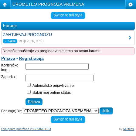
CROMETEO PROGNOZA VREMENA
Switch to full style
Forumi
ZAHTJEVAJ PROGNOZU
2, 5404
19 lip 2026, 09:51
Nemaš dopuštenje za pregledavanje tema na ovom forumu.
Prijava
•
Registracija
Korisničko
ime:
Zaporka:
Automatsko prijavljivanje
Sakrij moj online status
Forum(o)Bir:
Switch to full style
Sva prava pridržana © CROMETEO
by
Multitex
.