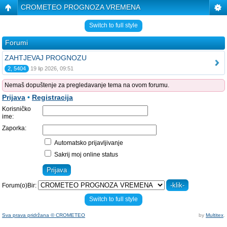
CROMETEO PROGNOZA VREMENA
Switch to full style
Forumi
ZAHTJEVAJ PROGNOZU
2, 5404
19 lip 2026, 09:51
Nemaš dopuštenje za pregledavanje tema na ovom forumu.
Prijava
•
Registracija
Korisničko
ime:
Zaporka:
Automatsko prijavljivanje
Sakrij moj online status
Forum(o)Bir:
Switch to full style
Sva prava pridržana © CROMETEO
by
Multitex
.