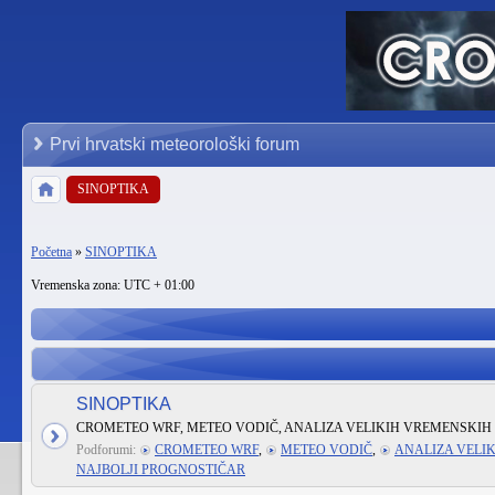
Prvi hrvatski meteorološki forum
SINOPTIKA
Početna
»
SINOPTIKA
Vremenska zona: UTC + 01:00
SINOPTIKA
CROMETEO WRF, METEO VODIČ, ANALIZA VELIKIH VREMENSKIH 
Podforumi:
CROMETEO WRF
,
METEO VODIČ
,
ANALIZA VELI
NAJBOLJI PROGNOSTIČAR