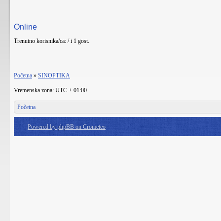
Online
Trenutno korisnika/ca: / i 1 gost.
Početna
»
SINOPTIKA
Vremenska zona: UTC + 01:00
Početna
Powered by phpBB on Crometeo