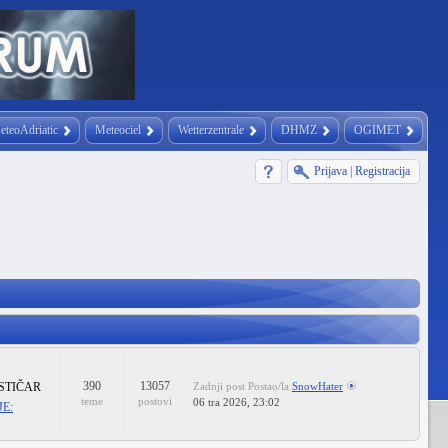
eteoAdriatic
Meteociel
Wetterzentrale
DHMZ
OGIMET
Prijava
|
Registracija
390
13057
STIČAR
Zadnji post
Postao/la
SnowHater
teme
postovi
06 tra 2026, 23:02
E: