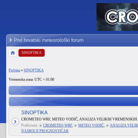
Prvi hrvatski meteorološki forum
SINOPTIKA
Početna
»
SINOPTIKA
Vremenska zona: UTC + 01:00
SINOPTIKA
CROMETEO WRF, METEO VODIČ, ANALIZA VELIKIH VREMENSKIH 
Podforumi:
CROMETEO WRF
,
METEO VODIČ
,
ANALIZA VELI
NAJBOLJI PROGNOSTIČAR