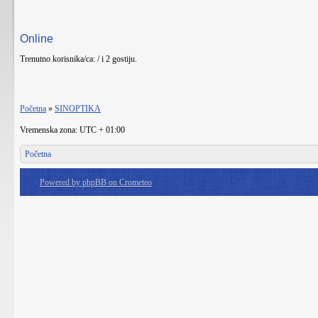
Online
Trenutno korisnika/ca: / i 2 gostiju.
Početna
»
SINOPTIKA
Vremenska zona: UTC + 01:00
Početna
Powered by phpBB on Crometeo