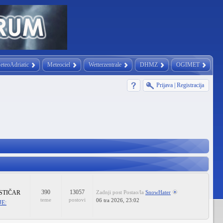
eteoAdriatic
Meteociel
Wetterzentrale
DHMZ
OGIMET
Prijava
|
Registracija
390
13057
STIČAR
Zadnji post
Postao/la
SnowHater
teme
postovi
06 tra 2026, 23:02
E: