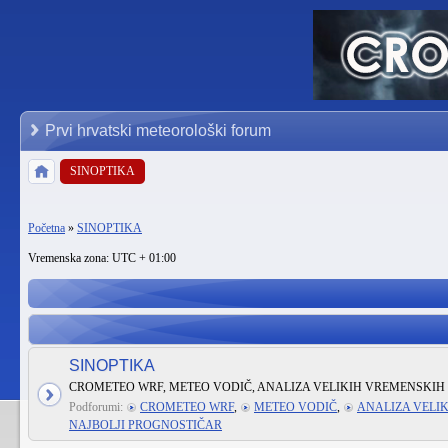
Prvi hrvatski meteorološki forum
SINOPTIKA
Početna
»
SINOPTIKA
Vremenska zona: UTC + 01:00
SINOPTIKA
CROMETEO WRF, METEO VODIČ, ANALIZA VELIKIH VREMENSKIH 
Podforumi:
CROMETEO WRF
,
METEO VODIČ
,
ANALIZA VELI
NAJBOLJI PROGNOSTIČAR