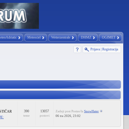
eteoAdriatic
Meteociel
Wetterzentrale
DHMZ
OGIMET
Prijava
|
Registracija
390
13057
STIČAR
Zadnji post
Postao/la
SnowHater
teme
postovi
06 tra 2026, 23:02
E: