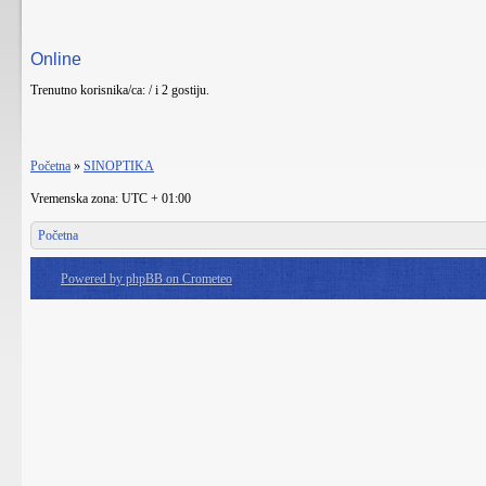
Online
Trenutno korisnika/ca: / i 2 gostiju.
Početna
»
SINOPTIKA
Vremenska zona: UTC + 01:00
Početna
Powered by phpBB on Crometeo