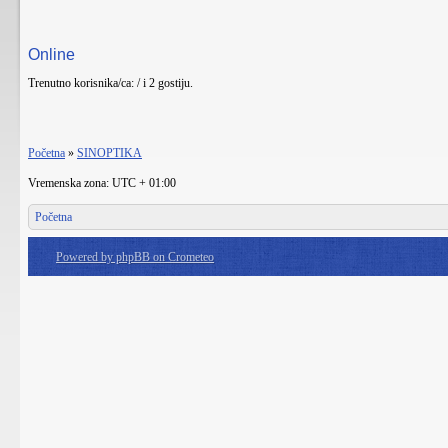
Online
Trenutno korisnika/ca: / i 2 gostiju.
Početna
»
SINOPTIKA
Vremenska zona: UTC + 01:00
Početna
Powered by phpBB on Crometeo