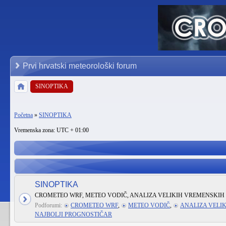
Prvi hrvatski meteorološki forum
SINOPTIKA
Početna
»
SINOPTIKA
Vremenska zona: UTC + 01:00
SINOPTIKA
CROMETEO WRF, METEO VODIČ, ANALIZA VELIKIH VREMENSKIH 
Podforumi:
CROMETEO WRF
,
METEO VODIČ
,
ANALIZA VELI
NAJBOLJI PROGNOSTIČAR