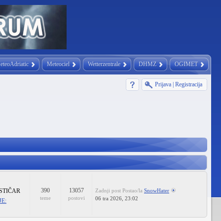
eteoAdriatic
Meteociel
Wetterzentrale
DHMZ
OGIMET
Prijava
|
Registracija
390
13057
STIČAR
Zadnji post
Postao/la
SnowHater
teme
postovi
06 tra 2026, 23:02
E: