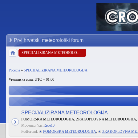
Prvi hrvatski meteorološki forum
SPECIJALIZIRANA METEOROLOGIJA
Početna
»
SPECIJALIZIRANA METEOROLOGIJA
Vremenska zona: UTC + 01:00
SPECIJALIZIRANA METEOROLOGIJA
POMORSKA METEOROLOGIJA, ZRAKOPLOVNA METEOROLOGIJA, 
Moderator/ica:
Rade10
Podforumi:
POMORSKA METEOROLOGIJA
,
ZRAKOPLOVNA ME