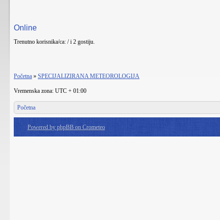
Online
Trenutno korisnika/ca: / i 2 gostiju.
Početna
»
SPECIJALIZIRANA METEOROLOGIJA
Vremenska zona: UTC + 01:00
Početna
Powered by phpBB on Crometeo