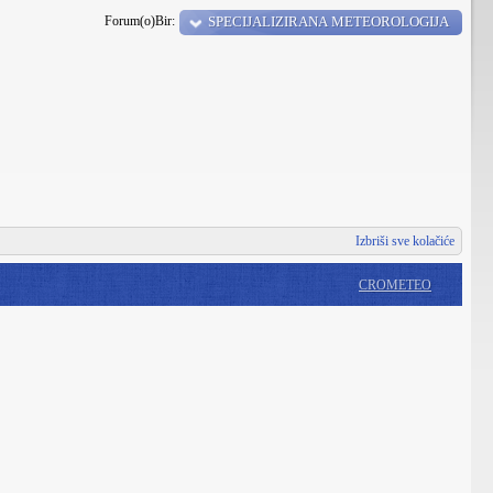
Forum(o)Bir:
SPECIJALIZIRANA METEOROLOGIJA
Izbriši sve kolačiće
CROMETEO