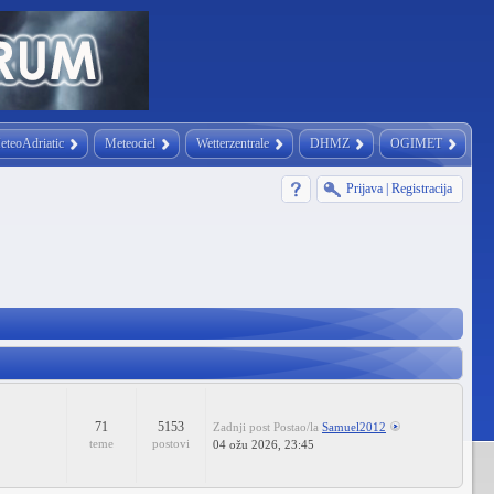
eteoAdriatic
Meteociel
Wetterzentrale
DHMZ
OGIMET
Prijava
|
Registracija
71
5153
Zadnji post
Postao/la
Samuel2012
teme
postovi
04 ožu 2026, 23:45