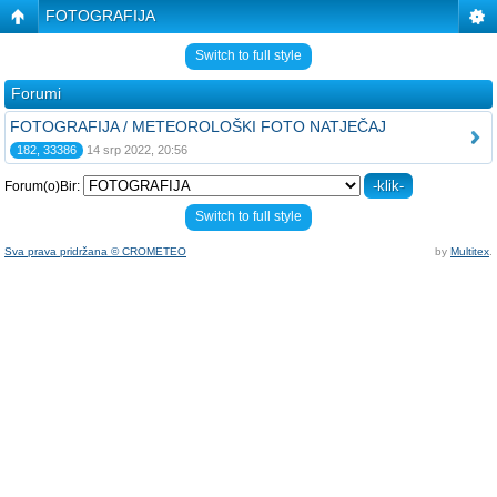
FOTOGRAFIJA
Switch to full style
Forumi
FOTOGRAFIJA / METEOROLOŠKI FOTO NATJEČAJ
182, 33386
14 srp 2022, 20:56
Forum(o)Bir:
Switch to full style
Sva prava pridržana © CROMETEO
by
Multitex
.