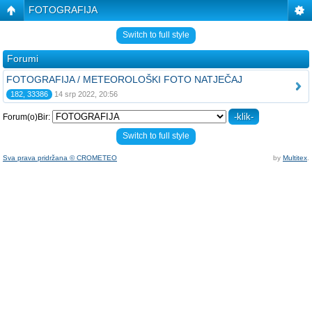
FOTOGRAFIJA
Switch to full style
Forumi
FOTOGRAFIJA / METEOROLOŠKI FOTO NATJEČAJ
182, 33386
14 srp 2022, 20:56
Forum(o)Bir:
Switch to full style
Sva prava pridržana © CROMETEO
by
Multitex
.