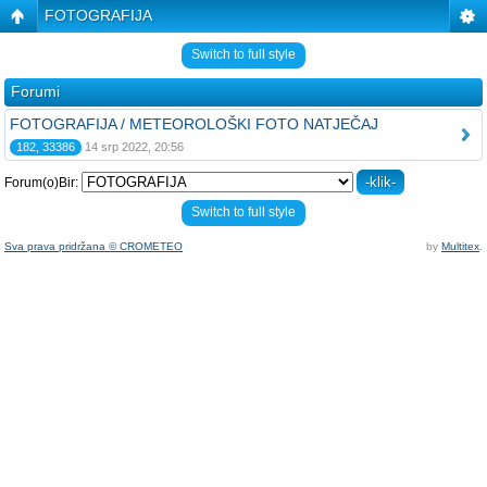
FOTOGRAFIJA
Switch to full style
Forumi
FOTOGRAFIJA / METEOROLOŠKI FOTO NATJEČAJ
182, 33386
14 srp 2022, 20:56
Forum(o)Bir:
Switch to full style
Sva prava pridržana © CROMETEO
by
Multitex
.