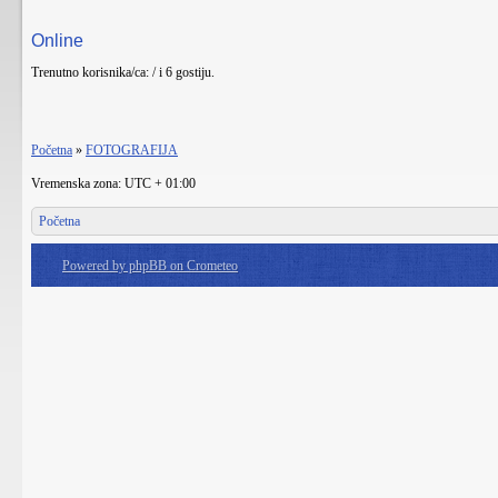
Online
Trenutno korisnika/ca: / i 6 gostiju.
Početna
»
FOTOGRAFIJA
Vremenska zona: UTC + 01:00
Početna
Powered by phpBB on Crometeo