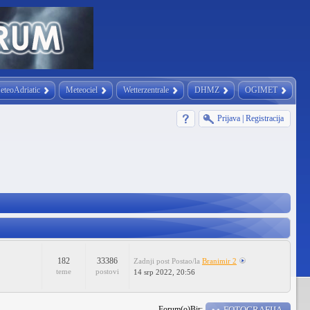
eteoAdriatic
Meteociel
Wetterzentrale
DHMZ
OGIMET
Prijava
|
Registracija
182
33386
Zadnji post
Postao/la
Branimir 2
teme
postovi
14 srp 2022, 20:56
Forum(o)Bir:
FOTOGRAFIJA