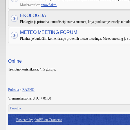
Moderator/ica:
snowflakes
EKOLOGIJA
Ekologija je prirodna i interdisciplinarna znanost, koja gradi svoje temelje u biologi
METEO MEETING FORUM
Planiranje budućih i komentiranje proteklih meteo meetinga. Meteo meeting je 
Online
Trenutno korisnika/ca: / i 5 gostiju.
Početna
»
RAZNO
Vremenska zona: UTC + 01:00
Početna
Powered by phpBB on Crometeo