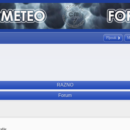
Pljusak
M
RAZNO
Forum
afije