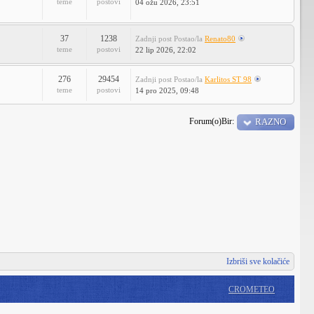
teme
postovi
04 ožu 2026, 23:51
37
1238
Zadnji post
Postao/la
Renato80
teme
postovi
22 lip 2026, 22:02
276
29454
Zadnji post
Postao/la
Karlitos ST 98
teme
postovi
14 pro 2025, 09:48
Forum(o)Bir:
RAZNO
Izbriši sve kolačiće
CROMETEO