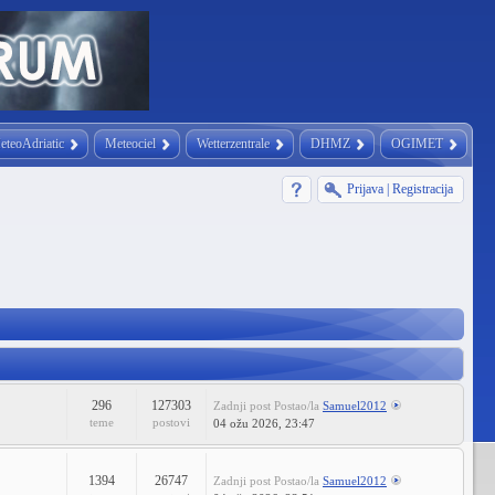
eteoAdriatic
Meteociel
Wetterzentrale
DHMZ
OGIMET
Prijava
|
Registracija
296
127303
Zadnji post
Postao/la
Samuel2012
teme
postovi
04 ožu 2026, 23:47
1394
26747
Zadnji post
Postao/la
Samuel2012