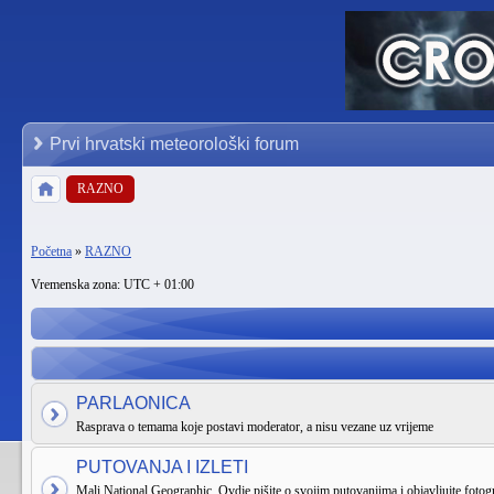
Prvi hrvatski meteorološki forum
RAZNO
Početna
»
RAZNO
Vremenska zona: UTC + 01:00
PARLAONICA
Rasprava o temama koje postavi moderator, a nisu vezane uz vrijeme
PUTOVANJA I IZLETI
Mali National Geographic. Ovdje pišite o svojim putovanjima i objavljujte fotogr