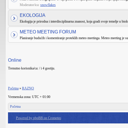
Moderator/ica:
snowflakes
EKOLOGIJA
Ekologija je prirodna i interdisciplinarna znanost, koja gradi svoje temelje u biologi
METEO MEETING FORUM
Planiranje budućih i komentiranje proteklih meteo meetinga. Meteo meeting je 
Online
Trenutno korisnika/ca: / i 4 gostiju.
Početna
»
RAZNO
Vremenska zona: UTC + 01:00
Početna
Powered by phpBB on Crometeo