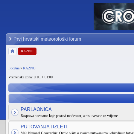
Prvi hrvatski meteorološki forum
RAZNO
Početna
»
RAZNO
Vremenska zona: UTC + 01:00
PARLAONICA
Rasprava o temama koje postavi moderator, a nisu vezane uz vrijeme
PUTOVANJA I IZLETI
Mali National Geographic. Ovdje pišite o svojim putovanjima i objavljujte fotogr