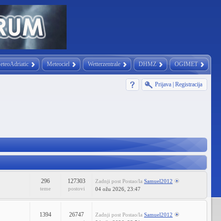
eteoAdriatic
Meteociel
Wetterzentrale
DHMZ
OGIMET
Prijava
|
Registracija
296
127303
Zadnji post
Postao/la
Samuel2012
teme
postovi
04 ožu 2026, 23:47
1394
26747
Zadnji post
Postao/la
Samuel2012