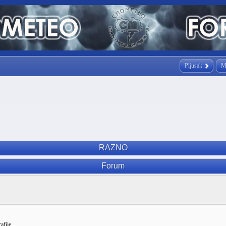
Pljusak
M
RAZNO
Forum
afije