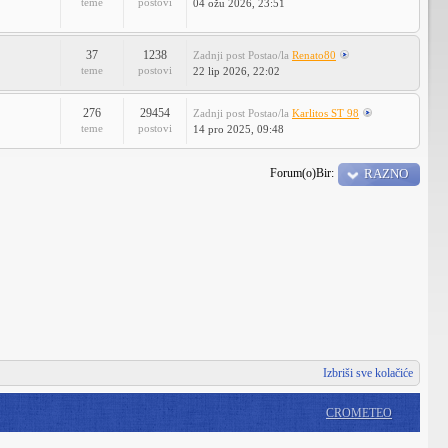
teme
postovi
04 ožu 2026, 23:51
37
1238
Zadnji post
Postao/la
Renato80
teme
postovi
22 lip 2026, 22:02
276
29454
Zadnji post
Postao/la
Karlitos ST 98
teme
postovi
14 pro 2025, 09:48
Forum(o)Bir:
RAZNO
Izbriši sve kolačiće
CROMETEO