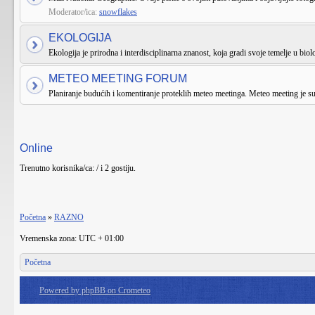
Moderator/ica:
snowflakes
EKOLOGIJA
Ekologija je prirodna i interdisciplinarna znanost, koja gradi svoje temelje u biologi
METEO MEETING FORUM
Planiranje budućih i komentiranje proteklih meteo meetinga. Meteo meeting je 
Online
Trenutno korisnika/ca: / i 2 gostiju.
Početna
»
RAZNO
Vremenska zona: UTC + 01:00
Početna
Powered by phpBB on Crometeo