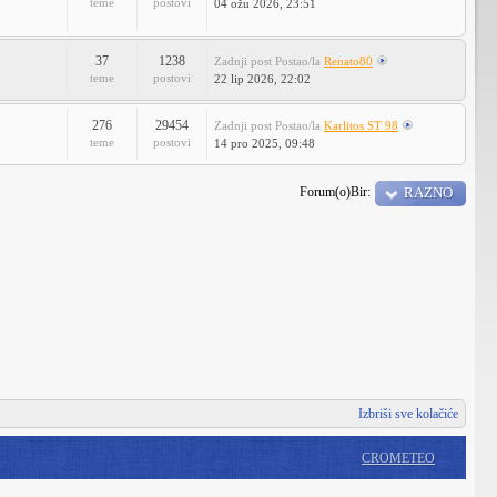
teme
postovi
04 ožu 2026, 23:51
37
1238
Zadnji post
Postao/la
Renato80
teme
postovi
22 lip 2026, 22:02
276
29454
Zadnji post
Postao/la
Karlitos ST 98
teme
postovi
14 pro 2025, 09:48
Forum(o)Bir:
RAZNO
Izbriši sve kolačiće
CROMETEO