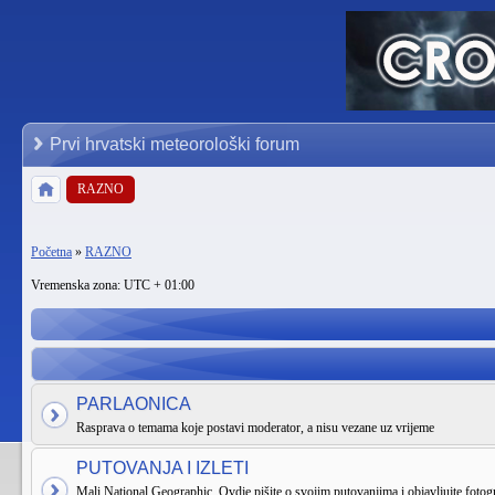
Prvi hrvatski meteorološki forum
RAZNO
Početna
»
RAZNO
Vremenska zona: UTC + 01:00
PARLAONICA
Rasprava o temama koje postavi moderator, a nisu vezane uz vrijeme
PUTOVANJA I IZLETI
Mali National Geographic. Ovdje pišite o svojim putovanjima i objavljujte fotogr