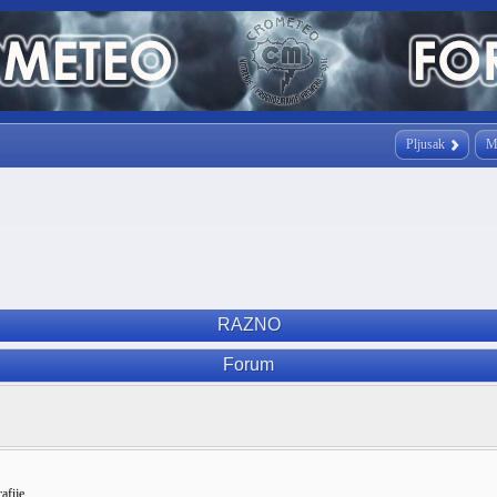
Pljusak
M
RAZNO
Forum
afije