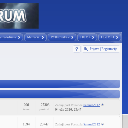
eteoAdriatic
Meteociel
Wetterzentrale
DHMZ
OGIMET
Prijava
|
Registracija
296
127303
Zadnji post
Postao/la
Samuel2012
teme
postovi
04 ožu 2026, 23:47
1394
26747
Zadnji post
Postao/la
Samuel2012