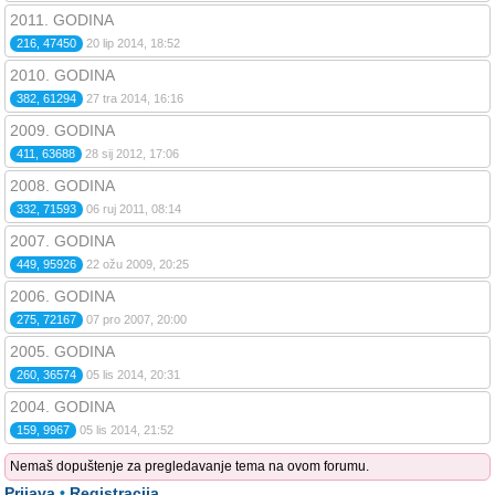
2011. GODINA
216, 47450
20 lip 2014, 18:52
2010. GODINA
382, 61294
27 tra 2014, 16:16
2009. GODINA
411, 63688
28 sij 2012, 17:06
2008. GODINA
332, 71593
06 ruj 2011, 08:14
2007. GODINA
449, 95926
22 ožu 2009, 20:25
2006. GODINA
275, 72167
07 pro 2007, 20:00
2005. GODINA
260, 36574
05 lis 2014, 20:31
2004. GODINA
159, 9967
05 lis 2014, 21:52
Nemaš dopuštenje za pregledavanje tema na ovom forumu.
Prijava
•
Registracija