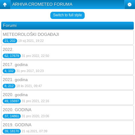
ARHIVA CROMETEO FORUMA
Switch to full style
Forumi
METEOROLOŠKI DOGAĐAJI
21, 202
19 sij 2021, 19:22
2022.
62, 17679
31 pro 2022, 22:50
2017. godina
4, 102
31 pro 2017, 10:23
2021. godina
8, 212
18 lis 2021, 09:47
2020. godina
49, 15697
31 pro 2021, 22:16
2020. GODINA
37, 14861
31 pro 2020, 23:06
2019. GODINA
39, 18170
21 sij 2021, 07:39