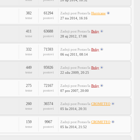
20 lip 2014, 18:52
382
61294
Zadnji post
Postao/la
Hurricane
teme
postovi
27 tra 2014, 16:16
411
63688
Zadnji post
Postao/la
Boky
teme
postovi
28 sij 2012, 17:06
332
71593
Zadnji post
Postao/la
Boky
teme
postovi
06 ruj 2011, 08:14
449
95926
Zadnji post
Postao/la
Boky
teme
postovi
22 ožu 2009, 20:25
275
72167
Zadnji post
Postao/la
Boky
teme
postovi
07 pro 2007, 20:00
260
36574
Zadnji post
Postao/la
CROMETEO
teme
postovi
05 lis 2014, 20:31
159
9967
Zadnji post
Postao/la
CROMETEO
teme
postovi
05 lis 2014, 21:52