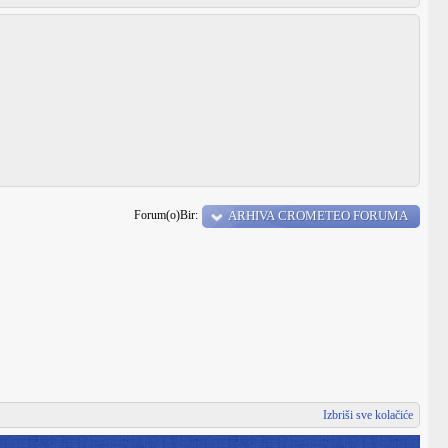
Forum(o)Bir:
ARHIVA CROMETEO FORUMA
Izbriši sve kolačiće