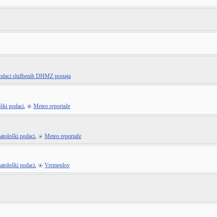
odaci službenih DHMZ postaja
ški podaci
,
Meteo reportaže
atološki podaci
,
Meteo reportaže
atološki podaci
,
Vremeplov