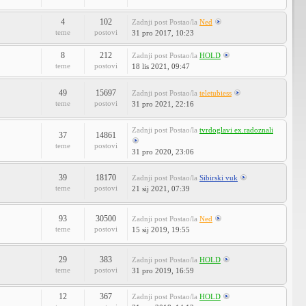
4
102
Zadnji post
Postao/la
Ned
teme
postovi
31 pro 2017, 10:23
8
212
Zadnji post
Postao/la
HOLD
teme
postovi
18 lis 2021, 09:47
49
15697
Zadnji post
Postao/la
teletubiess
teme
postovi
31 pro 2021, 22:16
Zadnji post
Postao/la
tvrdoglavi ex.radoznali
37
14861
teme
postovi
31 pro 2020, 23:06
39
18170
Zadnji post
Postao/la
Sibirski vuk
teme
postovi
21 sij 2021, 07:39
93
30500
Zadnji post
Postao/la
Ned
teme
postovi
15 sij 2019, 19:55
29
383
Zadnji post
Postao/la
HOLD
teme
postovi
31 pro 2019, 16:59
12
367
Zadnji post
Postao/la
HOLD