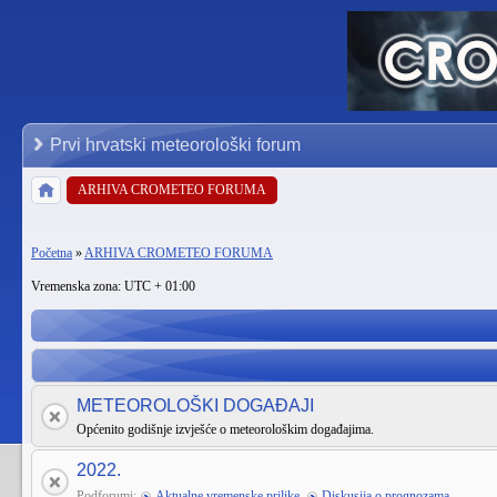
Prvi hrvatski meteorološki forum
ARHIVA CROMETEO FORUMA
Početna
»
ARHIVA CROMETEO FORUMA
Vremenska zona: UTC + 01:00
METEOROLOŠKI DOGAĐAJI
Općenito godišnje izvješće o meteorološkim događajima.
2022.
Podforumi:
Aktualne vremenske prilike
,
Diskusija o prognozama