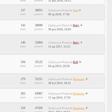
teme
postovi
31 pro 2018, 14:12
137
30853
Zadnji post
Postao/la
Ned
teme
postovi
09 sij 2018, 17:36
142
28690
Zadnji post
Postao/la
Boky
teme
postovi
30 pro 2018, 23:03
140
32604
Zadnji post
Postao/la
Boky
teme
postovi
12 stu 2017, 13:15
194
35125
Zadnji post
Postao/la
RoR
teme
postovi
04 sij 2015, 20:59
279
52251
Zadnji post
Postao/la
Hurricane
teme
postovi
30 kol 2014, 18:52
305
63967
Zadnji post
Postao/la
Hurricane
teme
postovi
11 srp 2014, 17:35
216
47450
Zadnji post
Postao/la
Hurricane
teme
postovi