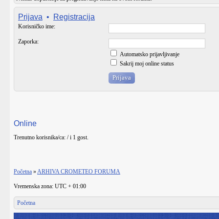
Prijava
•
Registracija
Korisničko ime:
Zaporka:
Automatsko prijavljivanje
Sakrij moj online status
Online
Trenutno korisnika/ca: / i 1 gost.
Početna
»
ARHIVA CROMETEO FORUMA
Vremenska zona: UTC + 01:00
Početna