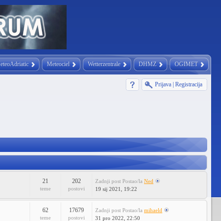
eteoAdriatic
Meteociel
Wetterzentrale
DHMZ
OGIMET
Prijava
|
Registracija
21
202
Zadnji post
Postao/la
Ned
teme
postovi
19 sij 2021, 19:22
62
17679
Zadnji post
Postao/la
mihaeld
teme
postovi
31 pro 2022, 22:50