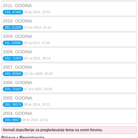
2011. GODINA
216, 47450
20 lip 2014, 18:52
2010. GODINA
382, 61294
27 tra 2014, 16:16
2009. GODINA
411, 63688
28 sij 2012, 17:06
2008. GODINA
332, 71593
06 ruj 2011, 08:14
2007. GODINA
449, 95926
22 ožu 2009, 20:25
2006. GODINA
275, 72167
07 pro 2007, 20:00
2005. GODINA
260, 36574
05 lis 2014, 20:31
2004. GODINA
159, 9967
05 lis 2014, 21:52
Nemaš dopuštenje za pregledavanje tema na ovom forumu.
Prijava
•
Registracija