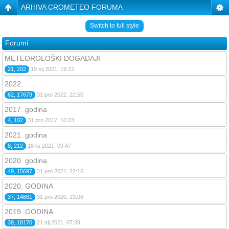
ARHIVA CROMETEO FORUMA
Switch to full style
Forumi
METEOROLOŠKI DOGAĐAJI
21, 202
19 sij 2021, 19:22
2022.
62, 17679
31 pro 2022, 22:50
2017. godina
4, 102
31 pro 2017, 10:23
2021. godina
8, 212
18 lis 2021, 09:47
2020. godina
49, 15697
31 pro 2021, 22:16
2020. GODINA
37, 14861
31 pro 2020, 23:06
2019. GODINA
39, 18170
21 sij 2021, 07:39