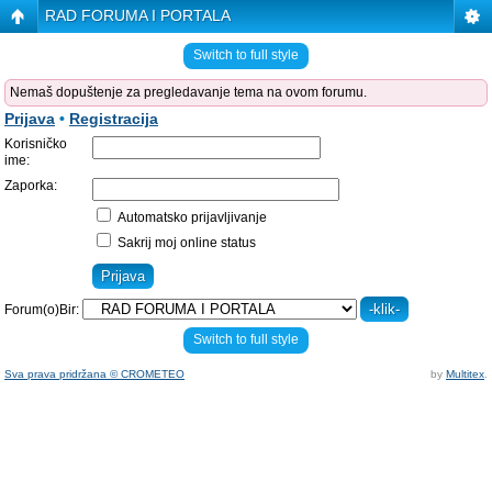
RAD FORUMA I PORTALA
Switch to full style
Nemaš dopuštenje za pregledavanje tema na ovom forumu.
Prijava
•
Registracija
Korisničko
ime:
Zaporka:
Automatsko prijavljivanje
Sakrij moj online status
Forum(o)Bir:
Switch to full style
Sva prava pridržana © CROMETEO
by
Multitex
.