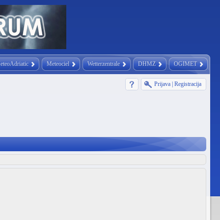
eteoAdriatic
Meteociel
Wetterzentrale
DHMZ
OGIMET
Prijava
|
Registracija