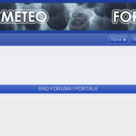
Pljusak
M
RAD FORUMA I PORTALA