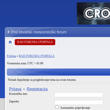
Prvi hrvatski meteorološki forum
RAD FORUMA I PORTALA
Početna
»
RAD FORUMA I PORTALA
Vremenska zona: UTC + 01:00
Nemaš dopuštenje za pregledavanje tema na ovom forumu.
Prijava
•
Registracija
Korisničko ime:
Zaporka:
Automatsko prijavljivanje