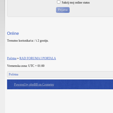
Sakrij moj online status
Online
Trenutno korisnika/ca: / i 2 gostiju.
Početna
»
RAD FORUMA I PORTALA
Vremenska zona: UTC + 01:00
Početna
Powered by phpBB on Crometeo