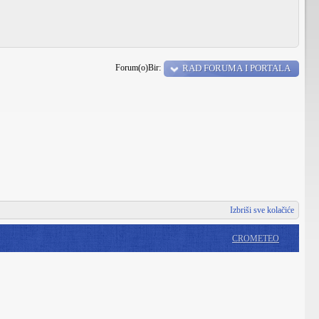
Forum(o)Bir:
RAD FORUMA I PORTALA
Izbriši sve kolačiće
CROMETEO