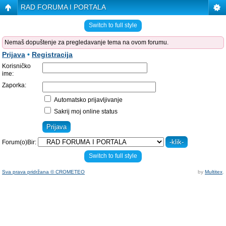
RAD FORUMA I PORTALA
Switch to full style
Nemaš dopuštenje za pregledavanje tema na ovom forumu.
Prijava
•
Registracija
Korisničko
ime:
Zaporka:
Automatsko prijavljivanje
Sakrij moj online status
Forum(o)Bir:
Switch to full style
Sva prava pridržana © CROMETEO
by
Multitex
.