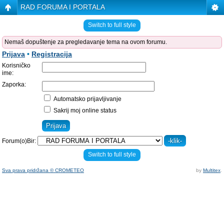
RAD FORUMA I PORTALA
Switch to full style
Nemaš dopuštenje za pregledavanje tema na ovom forumu.
Prijava
•
Registracija
Korisničko
ime:
Zaporka:
Automatsko prijavljivanje
Sakrij moj online status
Forum(o)Bir:
Switch to full style
Sva prava pridržana © CROMETEO
by
Multitex
.