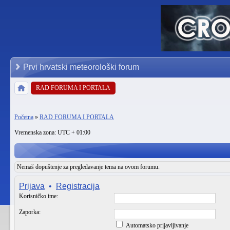
Prvi hrvatski meteorološki forum
RAD FORUMA I PORTALA
Početna
»
RAD FORUMA I PORTALA
Vremenska zona: UTC + 01:00
Nemaš dopuštenje za pregledavanje tema na ovom forumu.
Prijava
•
Registracija
Korisničko ime:
Zaporka:
Automatsko prijavljivanje