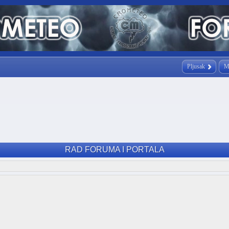
Pljusak
M
RAD FORUMA I PORTALA