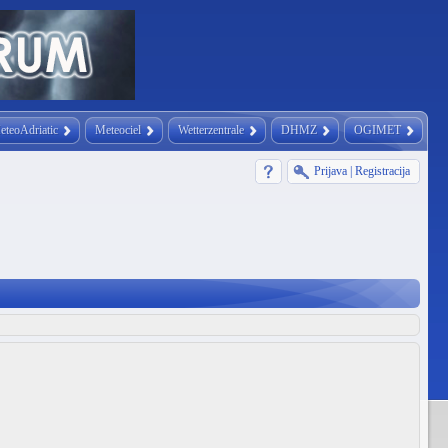
eteoAdriatic
Meteociel
Wetterzentrale
DHMZ
OGIMET
Prijava
|
Registracija