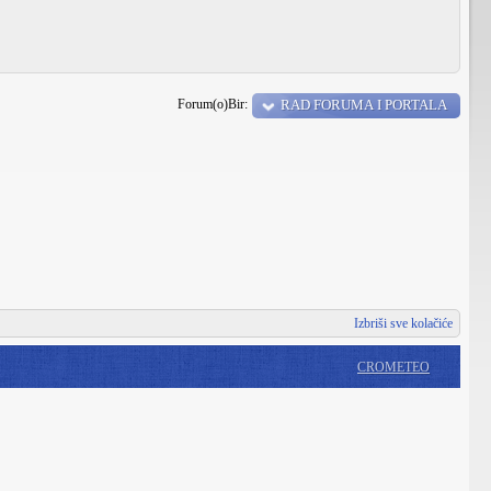
Forum(o)Bir:
RAD FORUMA I PORTALA
Izbriši sve kolačiće
CROMETEO