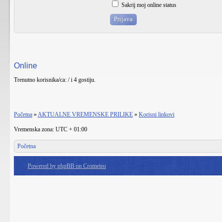
Sakrij moj online status
Online
Trenutno korisnika/ca: / i 4 gostiju.
Početna
»
AKTUALNE VREMENSKE PRILIKE
»
Korisni linkovi
Vremenska zona: UTC + 01:00
Početna
Powered by phpBB on Crometeo