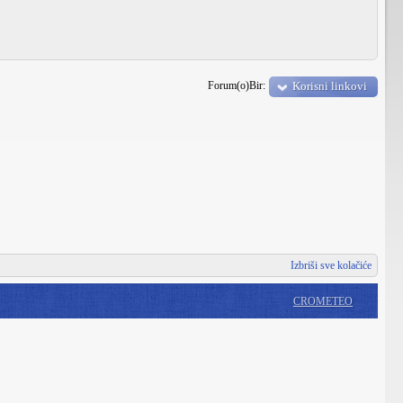
Forum(o)Bir:
Korisni linkovi
Izbriši sve kolačiće
CROMETEO