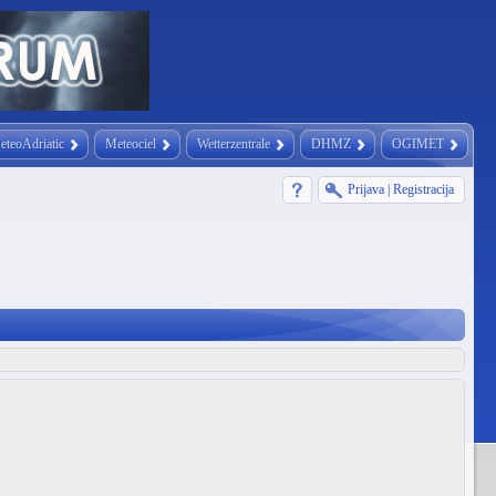
eteoAdriatic
Meteociel
Wetterzentrale
DHMZ
OGIMET
Prijava
|
Registracija