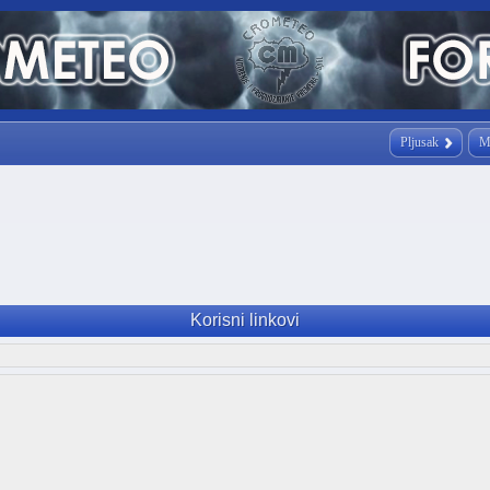
Pljusak
M
Korisni linkovi