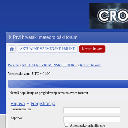
Prvi hrvatski meteorološki forum
AKTUALNE VREMENSKE PRILIKE
Korisni linkovi
Početna
»
AKTUALNE VREMENSKE PRILIKE
»
Korisni linkovi
Vremenska zona: UTC + 01:00
Nemaš dopuštenje za pregledavanje tema na ovom forumu.
Prijava
•
Registracija
Korisničko ime:
Zaporka:
Automatsko prijavljivanje