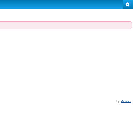
by
Multitex
.