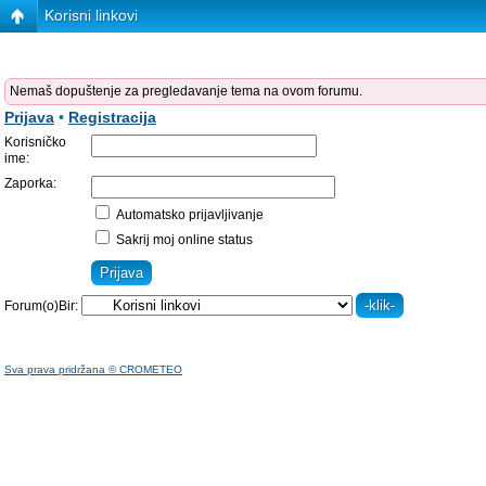
Korisni linkovi
Nemaš dopuštenje za pregledavanje tema na ovom forumu.
Prijava
•
Registracija
Korisničko
ime:
Zaporka:
Automatsko prijavljivanje
Sakrij moj online status
Forum(o)Bir:
Sva prava pridržana © CROMETEO