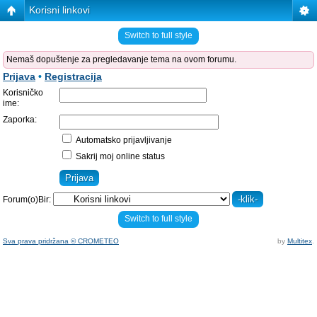
Korisni linkovi
Switch to full style
Nemaš dopuštenje za pregledavanje tema na ovom forumu.
Prijava
•
Registracija
Korisničko
ime:
Zaporka:
Automatsko prijavljivanje
Sakrij moj online status
Forum(o)Bir:
Switch to full style
Sva prava pridržana © CROMETEO
by
Multitex
.