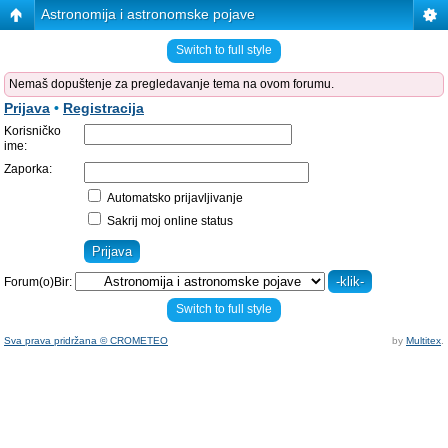
Astronomija i astronomske pojave
Switch to full style
Nemaš dopuštenje za pregledavanje tema na ovom forumu.
Prijava
•
Registracija
Korisničko
ime:
Zaporka:
Automatsko prijavljivanje
Sakrij moj online status
Forum(o)Bir:
Switch to full style
Sva prava pridržana © CROMETEO
by
Multitex
.