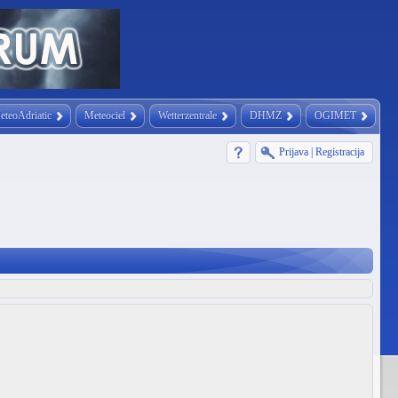
eteoAdriatic
Meteociel
Wetterzentrale
DHMZ
OGIMET
Prijava
|
Registracija