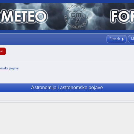
Pljusak
M
ve
nomske pojave
Astronomija i astronomske pojave