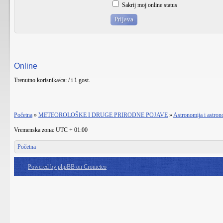
Sakrij moj online status
Online
Trenutno korisnika/ca: / i 1 gost.
Početna
»
METEOROLOŠKE I DRUGE PRIRODNE POJAVE
»
Astronomija i astro
Vremenska zona: UTC + 01:00
Početna
Powered by phpBB on Crometeo