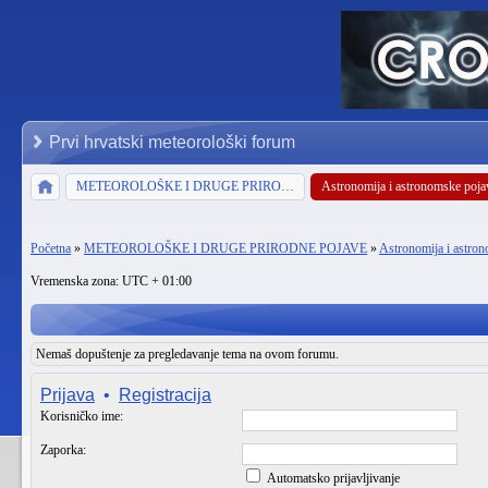
Prvi hrvatski meteorološki forum
METEOROLOŠKE I DRUGE PRIRODNE POJAVE
Astronomija i astronomske poja
Početna
»
METEOROLOŠKE I DRUGE PRIRODNE POJAVE
»
Astronomija i astro
Vremenska zona: UTC + 01:00
Nemaš dopuštenje za pregledavanje tema na ovom forumu.
Prijava
•
Registracija
Korisničko ime:
Zaporka:
Automatsko prijavljivanje