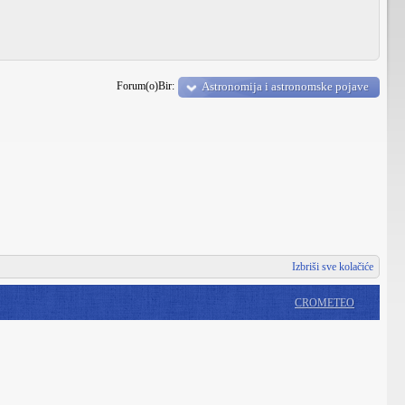
Forum(o)Bir:
Astronomija i astronomske pojave
Izbriši sve kolačiće
CROMETEO