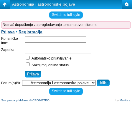
Astronomija i astronomske pojave
Switch to full style
Nemaš dopuštenje za pregledavanje tema na ovom forumu.
Prijava
•
Registracija
Korisničko
ime:
Zaporka:
Automatsko prijavljivanje
Sakrij moj online status
Forum(o)Bir:
Switch to full style
Sva prava pridržana © CROMETEO
by
Multitex
.