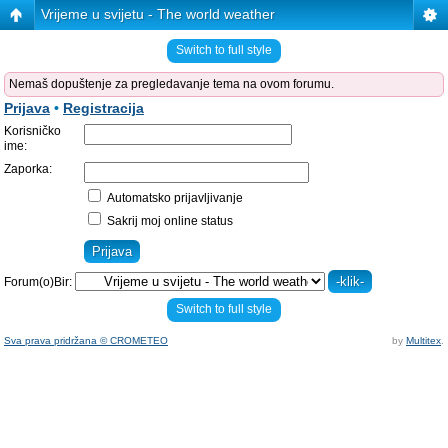
Vrijeme u svijetu - The world weather
Switch to full style
Nemaš dopuštenje za pregledavanje tema na ovom forumu.
Prijava
•
Registracija
Korisničko
ime:
Zaporka:
Automatsko prijavljivanje
Sakrij moj online status
Forum(o)Bir:
Switch to full style
Sva prava pridržana © CROMETEO
by
Multitex
.