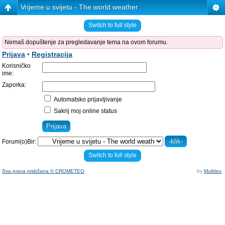
Vrijeme u svijetu - The world weather
Switch to full style
Nemaš dopuštenje za pregledavanje tema na ovom forumu.
Prijava
•
Registracija
Korisničko
ime:
Zaporka:
Automatsko prijavljivanje
Sakrij moj online status
Forum(o)Bir:
Switch to full style
Sva prava pridržana © CROMETEO
by
Multitex
.