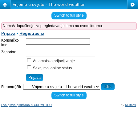
Vrijeme u svijetu - The world weather
Switch to full style
Nemaš dopuštenje za pregledavanje tema na ovom forumu.
Prijava
•
Registracija
Korisničko
ime:
Zaporka:
Automatsko prijavljivanje
Sakrij moj online status
Forum(o)Bir:
Switch to full style
Sva prava pridržana © CROMETEO
by
Multitex
.