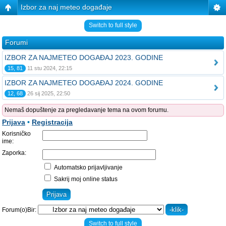
Izbor za naj meteo događaje
Switch to full style
Forumi
IZBOR ZA NAJMETEO DOGAĐAJ 2023. GODINE
15, 81
11 stu 2024, 22:15
IZBOR ZA NAJMETEO DOGAĐAJ 2024. GODINE
12, 68
26 sij 2025, 22:50
Nemaš dopuštenje za pregledavanje tema na ovom forumu.
Prijava
•
Registracija
Korisničko
ime:
Zaporka:
Automatsko prijavljivanje
Sakrij moj online status
Forum(o)Bir:
Switch to full style