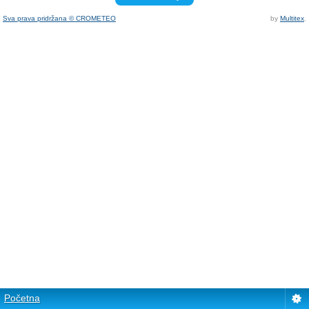
Sva prava pridržana © CROMETEO
by
Multitex
.
Početna