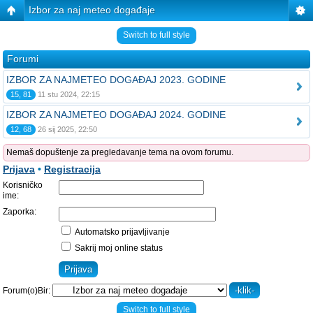
Izbor za naj meteo događaje
Switch to full style
Forumi
IZBOR ZA NAJMETEO DOGAĐAJ 2023. GODINE
15, 81
11 stu 2024, 22:15
IZBOR ZA NAJMETEO DOGAĐAJ 2024. GODINE
12, 68
26 sij 2025, 22:50
Nemaš dopuštenje za pregledavanje tema na ovom forumu.
Prijava
•
Registracija
Korisničko
ime:
Zaporka:
Automatsko prijavljivanje
Sakrij moj online status
Forum(o)Bir:
Switch to full style