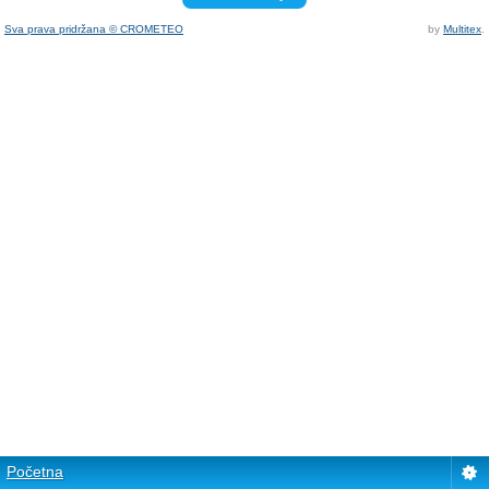
Sva prava pridržana © CROMETEO
by
Multitex
.
Početna