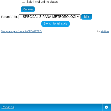
Sakrij moj online status
Forum(o)Bir:
Switch to full style
Sva prava pridržana © CROMETEO
by
Multitex
.
Početna