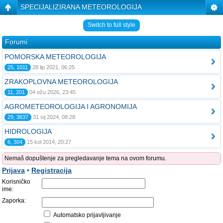
SPECIJALIZIRANA METEOROLOGIJA
Switch to full style
Forumi
POMORSKA METEOROLOGIJA
25, 1011
28 lip 2021, 06:25
ZRAKOPLOVNA METEOROLOGIJA
11, 201
04 ožu 2026, 23:45
AGROMETEOROLOGIJA I AGRONOMIJA
29, 3637
31 sij 2024, 08:28
HIDROLOGIJA
6, 304
15 kol 2014, 20:27
Nemaš dopuštenje za pregledavanje tema na ovom forumu.
Prijava
•
Registracija
Korisničko
ime:
Zaporka:
Automatsko prijavljivanje