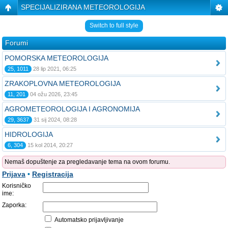
SPECIJALIZIRANA METEOROLOGIJA
Switch to full style
Forumi
POMORSKA METEOROLOGIJA
25, 1011
28 lip 2021, 06:25
ZRAKOPLOVNA METEOROLOGIJA
11, 201
04 ožu 2026, 23:45
AGROMETEOROLOGIJA I AGRONOMIJA
29, 3637
31 sij 2024, 08:28
HIDROLOGIJA
6, 304
15 kol 2014, 20:27
Nemaš dopuštenje za pregledavanje tema na ovom forumu.
Prijava
•
Registracija
Korisničko
ime:
Zaporka:
Automatsko prijavljivanje