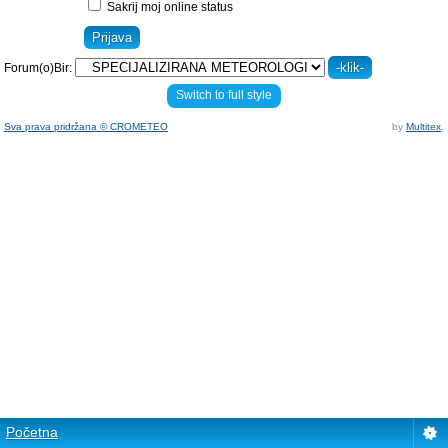
Sakrij moj online status
Forum(o)Bir:
Switch to full style
Sva prava pridržana © CROMETEO
by
Multitex
.
Početna