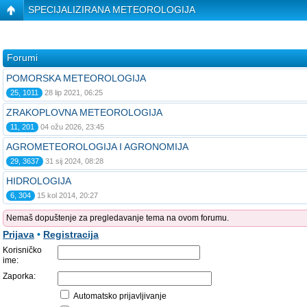
SPECIJALIZIRANA METEOROLOGIJA
Forumi
POMORSKA METEOROLOGIJA
25, 1011
28 lip 2021, 06:25
ZRAKOPLOVNA METEOROLOGIJA
11, 201
04 ožu 2026, 23:45
AGROMETEOROLOGIJA I AGRONOMIJA
29, 3637
31 sij 2024, 08:28
HIDROLOGIJA
6, 304
15 kol 2014, 20:27
Nemaš dopuštenje za pregledavanje tema na ovom forumu.
Prijava
•
Registracija
Korisničko
ime:
Zaporka:
Automatsko prijavljivanje