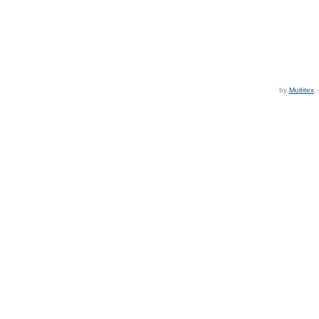
by
Multitex
.