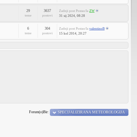
29
3637
Zadnji post
Postao/la
ZW
teme
postovi
31 sij 2024, 08:28
6
304
Zadnji post
Postao/la
valentinoB
teme
postovi
15 kol 2014, 20:27
Forum(o)Bir:
SPECIJALIZIRANA METEOROLOGIJA