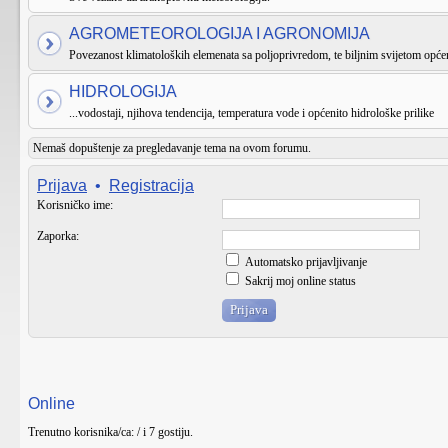
AGROMETEOROLOGIJA I AGRONOMIJA
Povezanost klimatoloških elemenata sa poljoprivredom, te biljnim svijetom općen
HIDROLOGIJA
...vodostaji, njihova tendencija, temperatura vode i općenito hidrološke prilike
Nemaš dopuštenje za pregledavanje tema na ovom forumu.
Prijava
•
Registracija
Korisničko ime:
Zaporka:
Automatsko prijavljivanje
Sakrij moj online status
Online
Trenutno korisnika/ca: / i 7 gostiju.