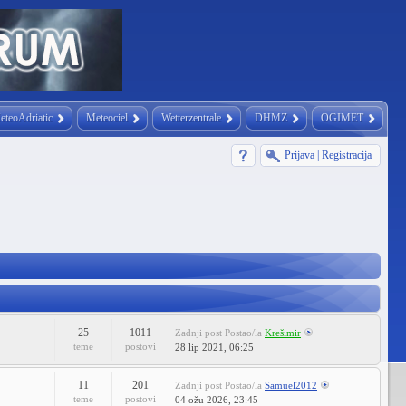
eteoAdriatic
Meteociel
Wetterzentrale
DHMZ
OGIMET
Prijava
|
Registracija
25
1011
Zadnji post
Postao/la
Krešimir
teme
postovi
28 lip 2021, 06:25
11
201
Zadnji post
Postao/la
Samuel2012
teme
postovi
04 ožu 2026, 23:45