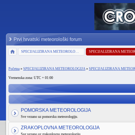
Prvi hrvatski meteorološki forum
SPECIJALIZIRANA METEOROLOGIJA
Početna
»
SPECIJALIZIRANA METEOROLOGIJA
»
SPECIJALIZIRANA METEO
Vremenska zona: UTC + 01:00
POMORSKA METEOROLOGIJA
Sve vezano uz pomorsku meteorologiju.
ZRAKOPLOVNA METEOROLOGIJA
Sve vezano uz zrakoplovnu meteorologiju.