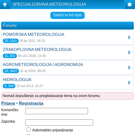
SPECIJALIZIRANA METEOROLOGIJA
Switch to full style
Forumi
POMORSKA METEOROLOGIJA
25, 1011
28 lip 2021, 06:25
ZRAKOPLOVNA METEOROLOGIJA
11, 201
04 ožu 2026, 23:45
AGROMETEOROLOGIJA I AGRONOMIJA
29, 3637
31 sij 2024, 08:28
HIDROLOGIJA
6, 304
15 kol 2014, 20:27
Nemaš dopuštenje za pregledavanje tema na ovom forumu.
Prijava
•
Registracija
Korisničko
ime:
Zaporka:
Automatsko prijavljivanje