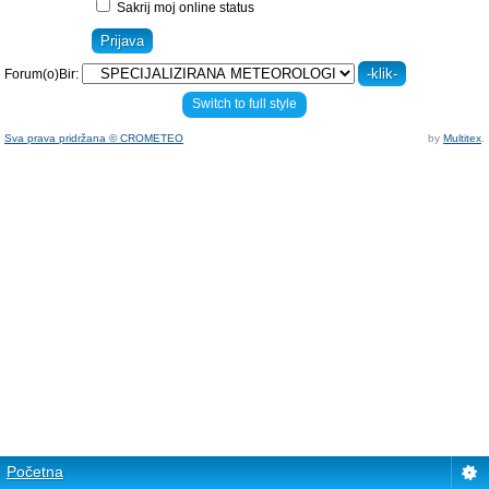
Sakrij moj online status
Forum(o)Bir:
Switch to full style
Sva prava pridržana © CROMETEO
by
Multitex
.
Početna