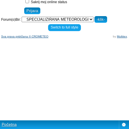
Sakrij moj online status
Forum(o)Bir:
Switch to full style
Sva prava pridržana © CROMETEO
by
Multitex
.
Početna