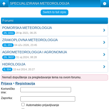
SPECIJALIZIRANA METEOROLOGIJA
Switch to full style
Forumi
POMORSKA METEOROLOGIJA
25, 1011
28 lip 2021, 06:25
ZRAKOPLOVNA METEOROLOGIJA
11, 201
04 ožu 2026, 23:45
AGROMETEOROLOGIJA I AGRONOMIJA
29, 3637
31 sij 2024, 08:28
HIDROLOGIJA
6, 304
15 kol 2014, 20:27
Nemaš dopuštenje za pregledavanje tema na ovom forumu.
Prijava
•
Registracija
Korisničko
ime:
Zaporka:
Automatsko prijavljivanje