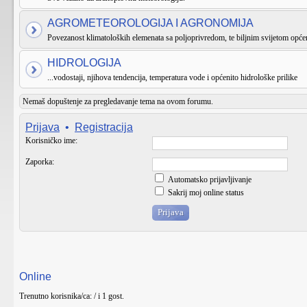
AGROMETEOROLOGIJA I AGRONOMIJA
Povezanost klimatoloških elemenata sa poljoprivredom, te biljnim svijetom općen
HIDROLOGIJA
...vodostaji, njihova tendencija, temperatura vode i općenito hidrološke prilike
Nemaš dopuštenje za pregledavanje tema na ovom forumu.
Prijava
•
Registracija
Korisničko ime:
Zaporka:
Automatsko prijavljivanje
Sakrij moj online status
Online
Trenutno korisnika/ca: / i 1 gost.