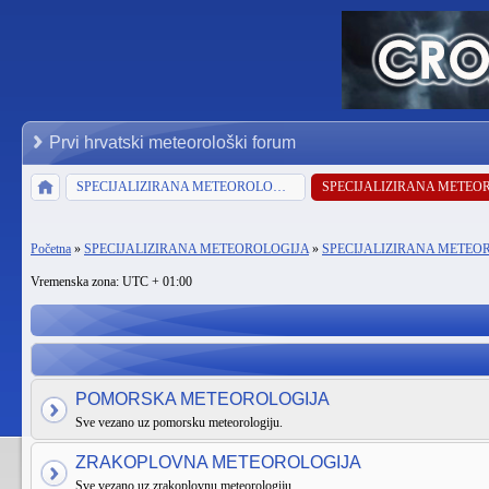
Prvi hrvatski meteorološki forum
SPECIJALIZIRANA METEOROLOGIJA
Početna
»
SPECIJALIZIRANA METEOROLOGIJA
»
SPECIJALIZIRANA METEO
Vremenska zona: UTC + 01:00
POMORSKA METEOROLOGIJA
Sve vezano uz pomorsku meteorologiju.
ZRAKOPLOVNA METEOROLOGIJA
Sve vezano uz zrakoplovnu meteorologiju.