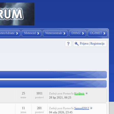
eteoAdriatic
Meteociel
Wetterzentrale
DHMZ
OGIMET
Prijava
|
Registracija
25
1011
Zadnji post
Postao/la
Krešimir
teme
postovi
28 lip 2021, 06:25
11
201
Zadnji post
Postao/la
Samuel2012
teme
postovi
04 ožu 2026, 23:45