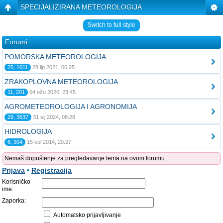
SPECIJALIZIRANA METEOROLOGIJA
Switch to full style
Forumi
POMORSKA METEOROLOGIJA
25, 1011
28 lip 2021, 06:25
ZRAKOPLOVNA METEOROLOGIJA
11, 201
04 ožu 2026, 23:45
AGROMETEOROLOGIJA I AGRONOMIJA
29, 3637
31 sij 2024, 08:28
HIDROLOGIJA
6, 304
15 kol 2014, 20:27
Nemaš dopuštenje za pregledavanje tema na ovom forumu.
Prijava
•
Registracija
Korisničko
ime:
Zaporka:
Automatsko prijavljivanje