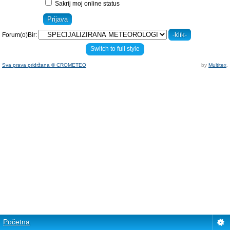
Sakrij moj online status
Forum(o)Bir:
Switch to full style
Sva prava pridržana © CROMETEO
by
Multitex
.
Početna