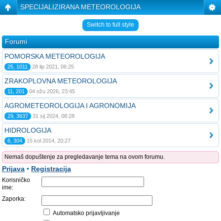
SPECIJALIZIRANA METEOROLOGIJA
Switch to full style
Forumi
POMORSKA METEOROLOGIJA
25, 1011
28 lip 2021, 06:25
ZRAKOPLOVNA METEOROLOGIJA
11, 201
04 ožu 2026, 23:45
AGROMETEOROLOGIJA I AGRONOMIJA
29, 3637
31 sij 2024, 08:28
HIDROLOGIJA
6, 304
15 kol 2014, 20:27
Nemaš dopuštenje za pregledavanje tema na ovom forumu.
Prijava
•
Registracija
Korisničko
ime:
Zaporka:
Automatsko prijavljivanje