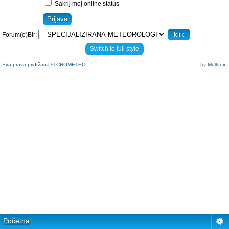
Sakrij moj online status
Forum(o)Bir:
Switch to full style
Sva prava pridržana © CROMETEO
by
Multitex
.
Početna